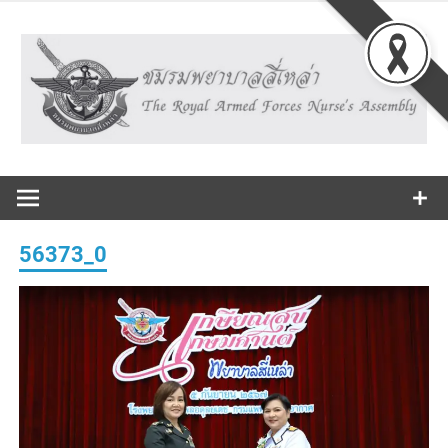
Skip
to
content
The Royal Armed Forces Nurse's Assembly
ชมรม
พยาบาลสี่
56373_0
เหล่า