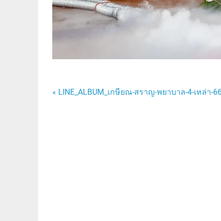
แนะแนว
« LINE_ALBUM_เกษียณ-สราญ-พยาบาล-4-เหล่า-
เรื่อง