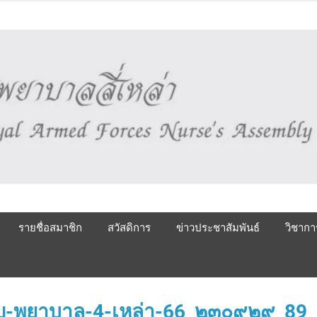
รายชื่อสมาชิก
สวัสดิการ
ข่าวประชาสัมพันธ์
วิชากา
-พยาบาล-4-เหล่า-66_๒๓๐๙๒๙_89