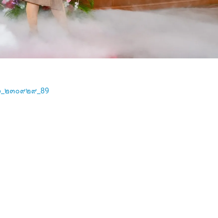
66_๒๓๐๙๒๙_89