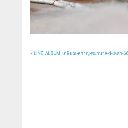
แนะแนว
« LINE_ALBUM_เกษียณ-สราญ-พยาบาล-4-เหล่า-
เรื่อง