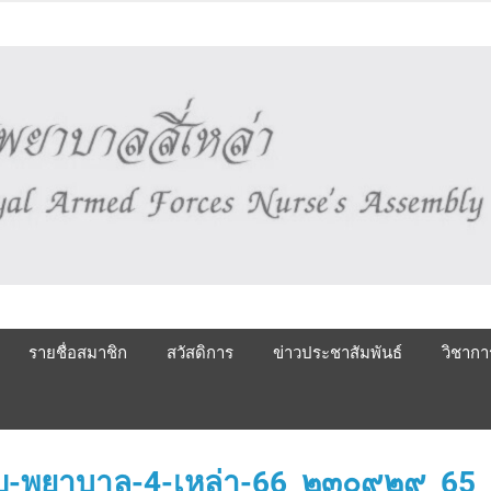
รายชื่อสมาชิก
สวัสดิการ
ข่าวประชาสัมพันธ์
วิชากา
-พยาบาล-4-เหล่า-66_๒๓๐๙๒๙_65