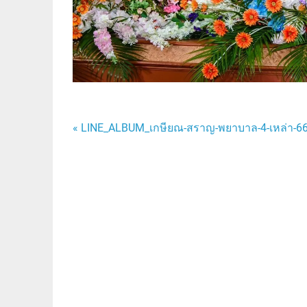
แนะแนว
« LINE_ALBUM_เกษียณ-สราญ-พยาบาล-4-เหล่า-
เรื่อง