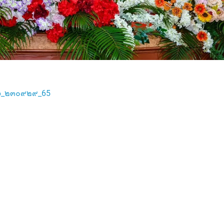
66_๒๓๐๙๒๙_65