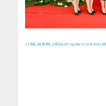
แนะแนว
« LINE_ALBUM_เกษียณ-สราญ-พยาบาล-4-เหล่า-
เรื่อง