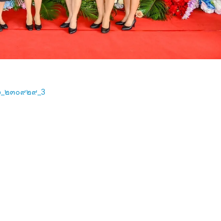
66_๒๓๐๙๒๙_3