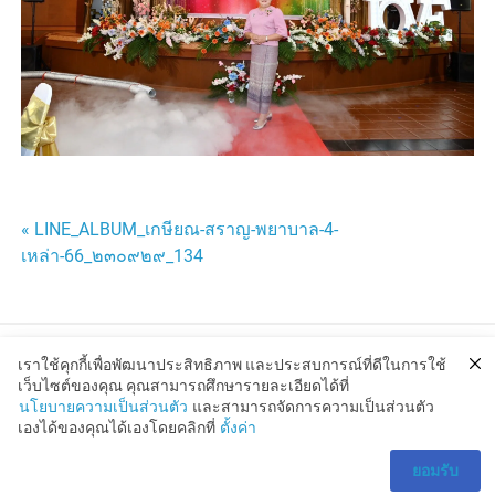
แนะแนว
« LINE_ALBUM_เกษียณ-สราญ-พยาบาล-4-
เหล่า-66_๒๓๐๙๒๙_134
เรื่อง
FACEBOOK
เราใช้คุกกี้เพื่อพัฒนาประสิทธิภาพ และประสบการณ์ที่ดีในการใช้
เว็บไซต์ของคุณ คุณสามารถศึกษารายละเอียดได้ที่
Powered by
WordPress
and
Merlin
.
นโยบายความเป็นส่วนตัว
และสามารถจัดการความเป็นส่วนตัว
เองได้ของคุณได้เองโดยคลิกที่
ตั้งค่า
ยอมรับ