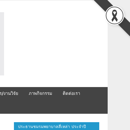
ชมรมพยาบาลสี่เหล่า
ร/งานวิจัย
ภาพกิจกรรม
ติดต่อเรา
ประธานชมรมพยาบาลสี่เหล่า ประจำปี