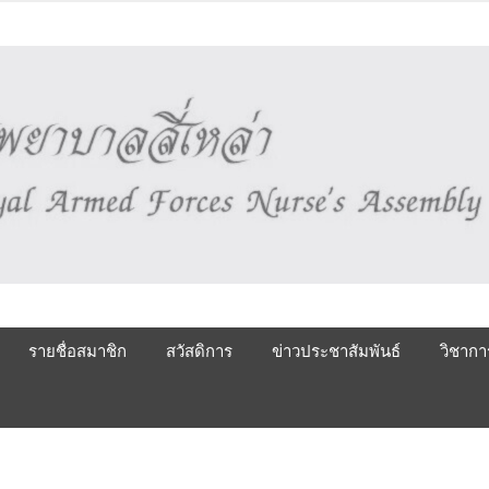
รายชื่อสมาชิก
สวัสดิการ
ข่าวประชาสัมพันธ์
วิชากา